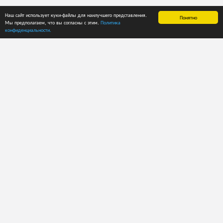
Наш сайт использует куки-файлы для наилучшего представления.
Понятно
Мы предполагаем, что вы согласны с этим.
Политика
конфиденциальности.
ГЛАВНАЯ
СПРАВКА
ЦЕНЫ
О приложении
Руководство
Способы оплаты
пользователя
Лента новостей
Пробный период
Рекомендации
Тарифные планы
Каталоги
Тарифные планы
Кодировка
для
ECMA
пользователей
Кодировка
API
FEFCO
Структура кода:
ПОЛЬЗОВАТЕЛИ
ECMA. Группа
Войти
"A"
Регистрация
ECMA. Группа
"B"
Cброс пароля
ECMA. Группа
Повторно
"C"
отправить
ECMA. Группа
письмо для
"D"
активации