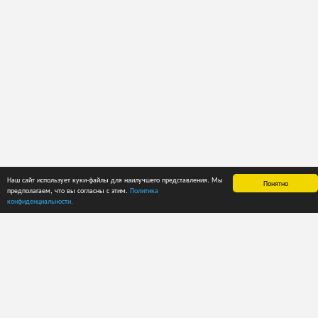
Наш сайт использует куки-файлы для наилучшего представления. Мы
Понятно
предполагаем, что вы согласны с этим.
Политика
ГЛАВНАЯ
СПРАВКА
ЦЕНЫ
конфиденциальности.
О приложении
Руководство
Способы оплаты
пользователя
Лента новостей
Пробный период
Рекомендации
Тарифные планы
Каталоги
Тарифные планы
Кодировка
для
ECMA
пользователей
Кодировка
API
FEFCO