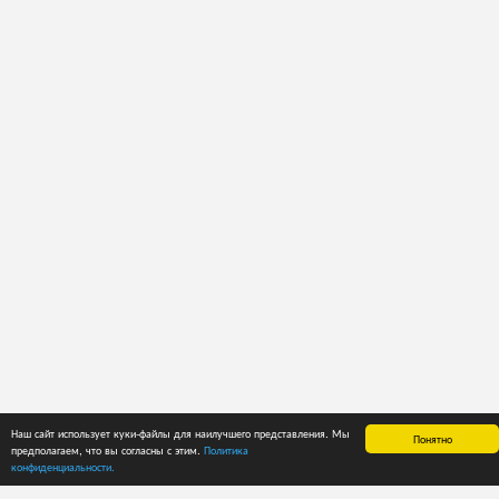
Наш сайт использует куки-файлы для наилучшего представления. Мы
Понятно
предполагаем, что вы согласны с этим.
Политика
конфиденциальности.
ГЛАВНАЯ
СПРАВКА
ЦЕНЫ
О приложении
Руководство
Способы оплаты