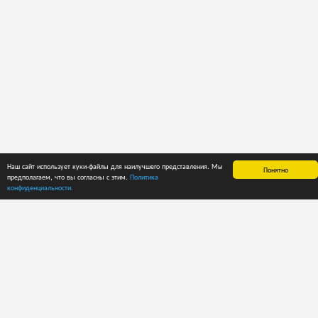
Наш сайт использует куки-файлы для наилучшего представления. Мы
Понятно
предполагаем, что вы согласны с этим.
Политика
ГЛАВНАЯ
СПРАВКА
ЦЕНЫ
конфиденциальности.
О приложении
Руководство
Способы оплаты
пользователя
Лента новостей
Пробный период
Рекомендации
Тарифные планы
Каталоги
Тарифные планы
Кодировка
для
ECMA
пользователей
Кодировка
API
FEFCO
Структура кода:
ПОЛЬЗОВАТЕЛИ