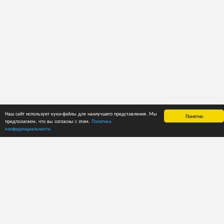
Наш сайт использует куки-файлы для наилучшего представления. Мы
Понятно
предполагаем, что вы согласны с этим.
Политика
ГЛАВНАЯ
СПРАВКА
ЦЕНЫ
конфиденциальности.
О приложении
Руководство
Способы оплаты
пользователя
Лента новостей
Пробный период
Рекомендации
Тарифные планы
Каталоги
Тарифные планы
Кодировка
для
ECMA
пользователей
Кодировка
API
FEFCO
Структура кода:
ПОЛЬЗОВАТЕЛИ