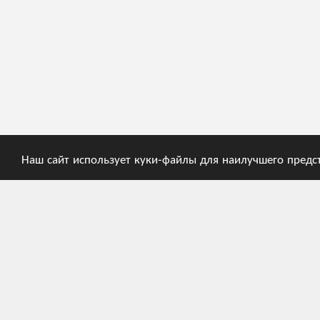
Наш сайт использует куки-файлы для наилучшего предс
ГЛАВНАЯ
СПРАВКА
О приложении
Руководство пользователя
Лента новостей
Рекомендации
Каталоги
Кодировка ECMA
Кодировка FEFCO
Структура кода:
ECMA. Группа "A"