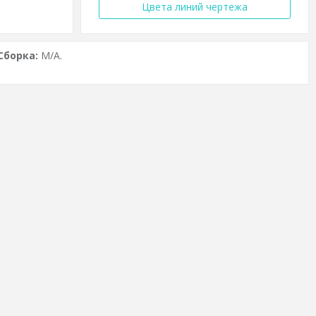
Цвета линий чертежа
Сборка:
M/A.