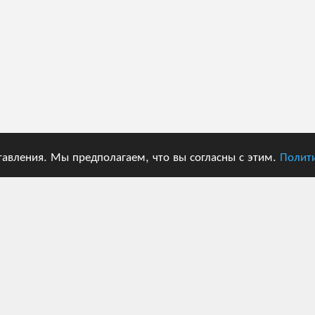
тавления. Мы предполагаем, что вы согласны с этим.
Полит
ЦЕНЫ
ПОЛЬЗОВАТЕЛИ
Способы оплаты
Войти
Пробный период
Регистрация
Тарифные планы
Cброс пароля
Тарифные планы для
Повторно отправить письмо
пользователей API
для активации