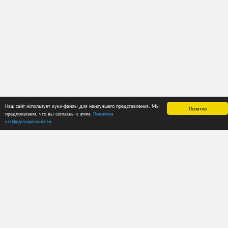
Наш сайт использует куки-файлы для наилучшего представления. Мы
Понятно
предполагаем, что вы согласны с этим.
Политика
ГЛАВНАЯ
СПРАВКА
ЦЕНЫ
конфиденциальности.
О приложении
Руководство
Способы оплаты
пользователя
Лента новостей
Пробный период
Рекомендации
Тарифные планы
Каталоги
Тарифные планы
Кодировка
для
ECMA
пользователей
Кодировка
API
FEFCO
Структура кода:
ПОЛЬЗОВАТЕЛИ
ECMA. Группа
Войти