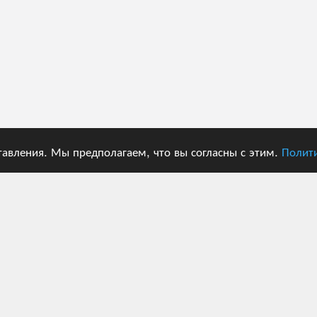
тавления. Мы предполагаем, что вы согласны с этим.
Полит
ЦЕНЫ
ПОЛЬЗОВАТЕЛИ
Способы оплаты
Войти
Пробный период
Регистрация
Тарифные планы
Cброс пароля
Тарифные планы для
Повторно отправить письмо
пользователей API
для активации