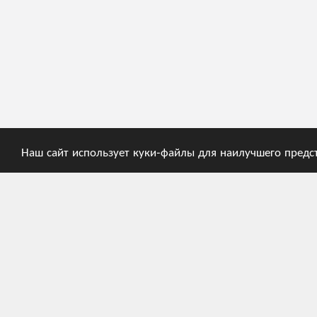
Наш сайт использует куки-файлы для наилучшего предс
ГЛАВНАЯ
СПРАВКА
О приложении
Руководство пользователя
Лента новостей
Рекомендации
Каталоги
Кодировка ECMA
Кодировка FEFCO
Структура кода:
ECMA. Группа "A"