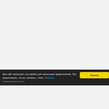
Наш сайт использует куки-файлы для наилучшего представления. Мы
Понятно
предполагаем, что вы согласны с этим.
Политика
ГЛАВНАЯ
СПРАВКА
ЦЕНЫ
конфиденциальности.
О приложении
Руководство
Способы оплаты
пользователя
Лента новостей
Пробный период
Рекомендации
Тарифные планы
Каталоги
Тарифные планы
Кодировка
для